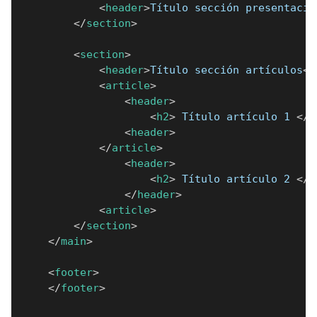
<
header
>
Título sección presentació
</
section
>
<
section
>
<
header
>
Título sección artículos
</
<
article
>
<
header
>
<
h2
>
 Título artículo 1 
</
h
<
header
>
</
article
>
<
header
>
<
h2
>
 Título artículo 2 
</
h
</
header
>
<
article
>
</
section
>
</
main
>
<
footer
>
</
footer
>