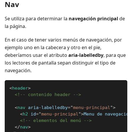
Nav
Se utiliza para determinar la
navegación principal
de
la página.
En el caso de tener varios menús de navegación, por
ejemplo uno en la cabecera y otro en el pie,
deberíamos usar el atributo
aria-labelledby
, para que
los lectores de pantalla sepan distinguir el tipo de
navegación.
<
header
>
<!-- contenido header -->
<
nav
aria-labelledby
=
"
menu-principal
"
>
<
h2
id
=
"
menu-principal
"
>
Menu de navegación
<!-- elementos del menú -->
</
nav
>