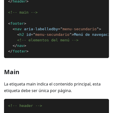
</
header
>
<!-- main -->
<
footer
>
<
nav
aria-labelledby
=
"
menu-secundario
"
>
<
h2
id
=
"
menu-secundario
"
>
Menú de navegació
<!-- elementos del menú -->
</
nav
>
</
footer
>
Main
La etiqueta main indica el contenido principal, esta
etiqueta debe ser única por página.
<!-- header -->