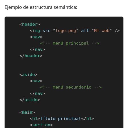
Ejemplo de estructura semántica:
<
header
>
<
img
src
=
"
logo.png
"
alt
=
"
Mi web
"
/>
<
nav
>
<!-- menú principal -->
</
nav
>
</
header
>
<
aside
>
<
nav
>
<!-- menú secundario -->
</
nav
>
</
aside
>
<
main
>
<
h1
>
Título principal
</
h1
>
<
section
>