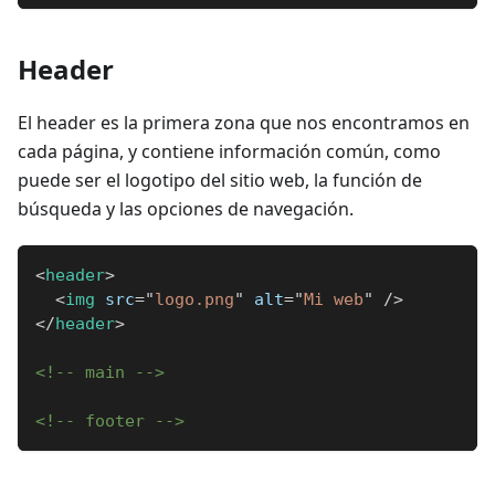
Header
El header es la primera zona que nos encontramos en
cada página, y contiene información común, como
puede ser el logotipo del sitio web, la función de
búsqueda y las opciones de navegación.
<
header
>
<
img
src
=
"
logo.png
"
alt
=
"
Mi web
"
/>
</
header
>
<!-- main -->
<!-- footer -->