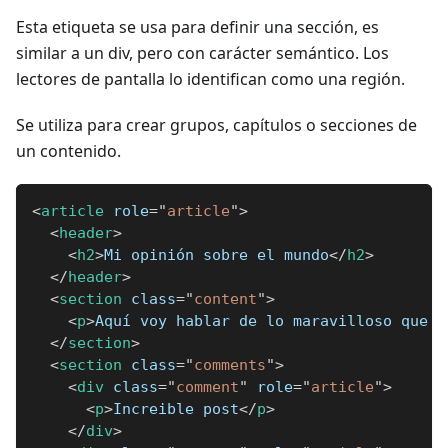
Esta etiqueta se usa para definir una sección, es
similar a un div, pero con carácter semántico. Los
lectores de pantalla lo identifican como una región.
Se utiliza para crear grupos, capítulos o secciones de
un contenido.
<
article
role
=
"
article
"
>
<
header
>
<
h2
>
Mi opinión sobre el mundo
</
h2
>
</
header
>
<
section
class
=
"
content
"
>
<
p
>
Aquí voy hablar de lo maravilloso que e
</
section
>
<
section
class
=
"
comments
"
>
<
div
class
=
"
comment
"
role
=
"
article
"
>
<
p
>
Increible post
</
p
>
</
div
>