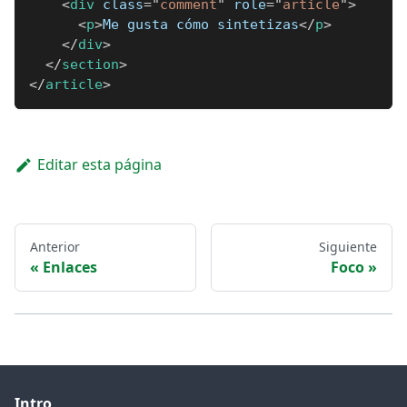
<
div
class
=
"
comment
"
role
=
"
article
"
>
<
p
>
Me gusta cómo sintetizas
</
p
>
</
div
>
</
section
>
</
article
>
Editar esta página
Anterior
Siguiente
Enlaces
Foco
Intro